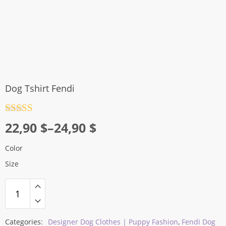
Dog Tshirt Fendi
Rated
4.5
Price
22,90
$
–
24,90
$
out of 5
range:
Color
22,90 $
Size
through
24,90 $
Categories:
Designer Dog Clothes | Puppy Fashion
,
Fendi Dog