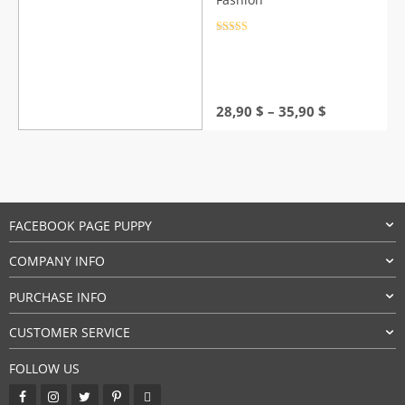
Rated
4.5
out of 5
Price
28,90
$
–
35,90
$
range:
28,90 $
through
35,90 $
FACEBOOK PAGE PUPPY
COMPANY INFO
PURCHASE INFO
CUSTOMER SERVICE
FOLLOW US