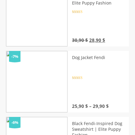
Elite Puppy Fashion
Rated
4.5
out of 5
Original
Current
30,90
$
28,90
$
price
price
was:
is:
30,90 $.
28,90 $.
-7%
Dog Jacket Fendi
Rated
4.5
out of 5
Price
25,90
$
–
29,90
$
range:
25,90 $
through
-6%
Black Fendi-Inspired Dog
29,90 $
Sweatshirt | Elite Puppy
Fashion