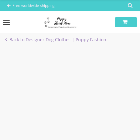
Skip
Free worldwide shipping
to
content
Back to Designer Dog Clothes | Puppy Fashion