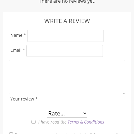
There are no reviews yet.
WRITE A REVIEW
Name
*
Email
*
Your review
*
I have read the
Terms & Conditions