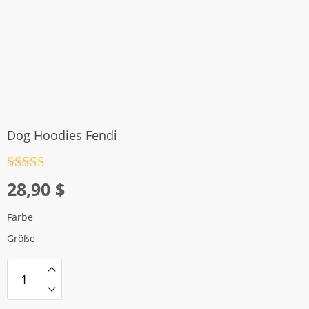
Dog Hoodies Fendi
Rated
4.5
28,90
$
out of 5
Farbe
Größe