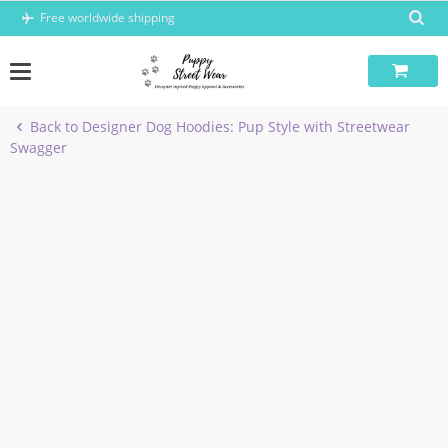
Skip
Free worldwide shipping
to
content
Back to Designer Dog Hoodies: Pup Style with Streetwear
Swagger