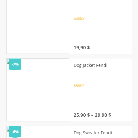
Rated
4.5
out of 5
19,90
$
-7%
Dog Jacket Fendi
Rated
4.5
out of 5
Price
25,90
$
–
29,90
$
range:
25,90 $
through
-6%
Dog Sweater Fendi
29,90 $