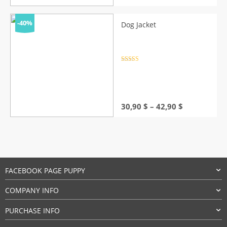
range:
35,90 $
through
-40%
Dog Jacket
39,90 $
Rated
4.5
out of 5
Price
30,90
$
–
42,90
$
range:
30,90 $
through
42,90 $
FACEBOOK PAGE PUPPY
COMPANY INFO
PURCHASE INFO