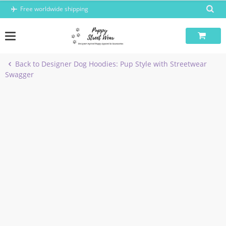
Skip
Free worldwide shipping
to
content
Back to Designer Dog Hoodies: Pup Style with Streetwear
Swagger
-5%