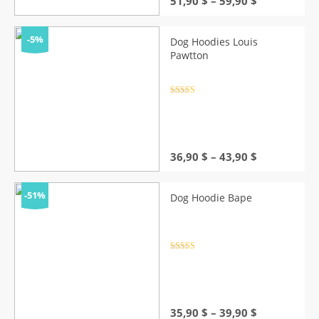
51,90
$
–
59,90
$
range:
51,90 $
through
-5%
Dog Hoodies Louis
59,90 $
Pawtton
Rated
4.5
out of 5
Price
36,90
$
–
43,90
$
range:
36,90 $
through
-51%
Dog Hoodie Bape
43,90 $
Rated
4.5
out of 5
Price
35,90
$
–
39,90
$