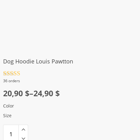
Dog Hoodie Louis Pawtton
Rated
4.5
36 orders
out of 5
Price
20,90
$
–
24,90
$
range:
Color
20,90 $
Size
through
24,90 $