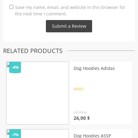
Save my name, email, and website in this browser for
the next time I comment.
RELATED PRODUCTS
-4%
Dog Hoodies Adidas
Rated
4.5
out of 5
27,90
$
Original
Current
26,90
$
price
price
was:
is:
27,90 $.
26,90 $.
-7%
Dog Hoodies ASSP