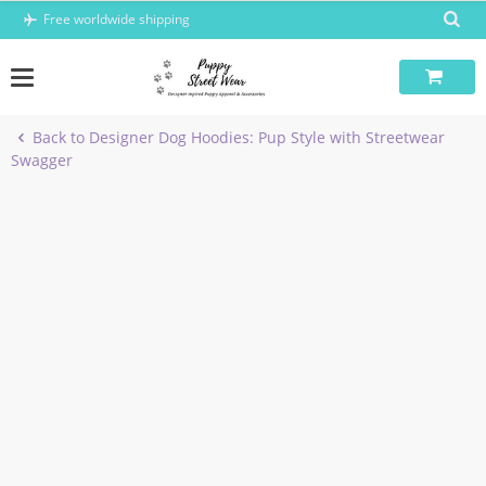
Skip
Free worldwide shipping
to
content
Back to Designer Dog Hoodies: Pup Style with Streetwear
Swagger
-3%