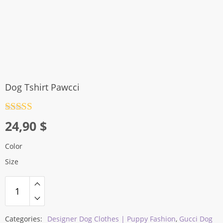
Dog Tshirt Pawcci
Rated
4.5
24,90
$
out of 5
Color
Size
Categories:
Designer Dog Clothes | Puppy Fashion
,
Gucci Dog