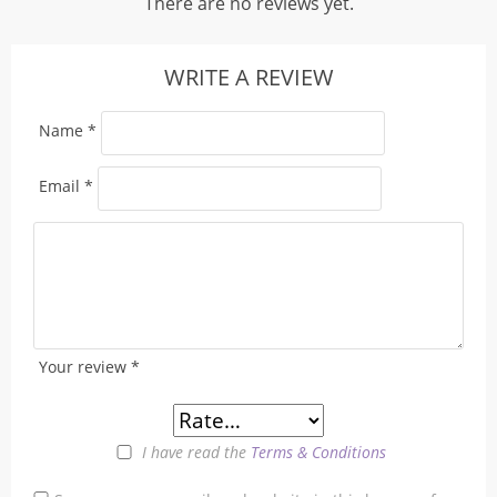
There are no reviews yet.
WRITE A REVIEW
Name
*
Email
*
Your review
*
I have read the
Terms & Conditions