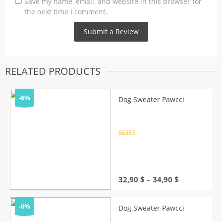
Save my name, email, and website in this browser for
the next time I comment.
RELATED PRODUCTS
-6%
Dog Sweater Pawcci
Rated
4.5
out of 5
Price
32,90
$
–
34,90
$
range:
32,90 $
through
-6%
Dog Sweater Pawcci
34,90 $