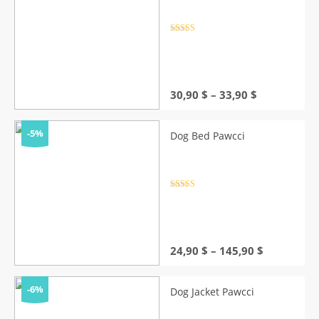
Rated
4.5
out of 5
Price
30,90
$
–
33,90
$
range:
30,90 $
through
-5%
Dog Bed Pawcci
33,90 $
Rated
4.5
out of 5
Price
24,90
$
–
145,90
$
range:
24,90 $
through
-6%
Dog Jacket Pawcci
145,90 $