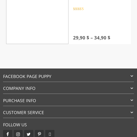
Rated
4.5
out of 5
Price
29,90
$
–
34,90
$
range:
29,90 $
through
34,90 $
FACEBOOK PAGE PUPPY
COMPANY INFO
PURCHASE INFO
CUSTOMER SERVICE
FOLLOW US