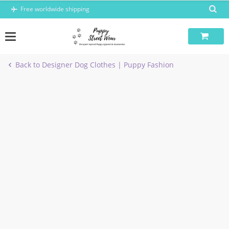
Skip
Free worldwide shipping
to
content
Back to Designer Dog Clothes | Puppy Fashion