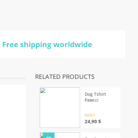
Free shipping worldwide
RELATED PRODUCTS
Dog Tshirt
Pawcci
Rated
4.5
24,90
$
out of 5