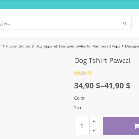
r
Puppy Clothes & Dog Apparel: Designer Styles for Pampered Pups
Designe
Dog Tshirt Pawcci
Rated
4.5
Price
34,90
$
–
41,90
$
out of 5
range:
Color
34,90 $
Size
through
41,90 $