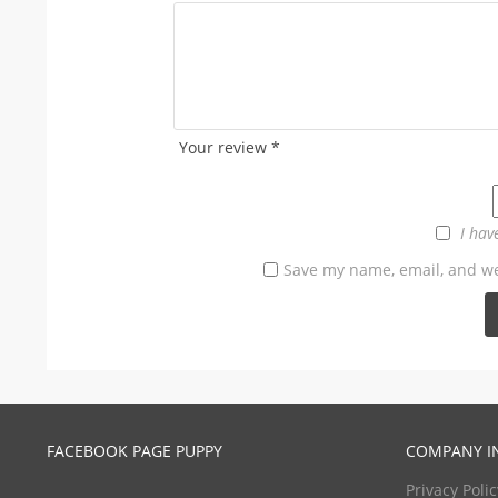
Your review
*
I hav
Save my name, email, and web
FACEBOOK PAGE PUPPY
COMPANY I
Privacy Polic