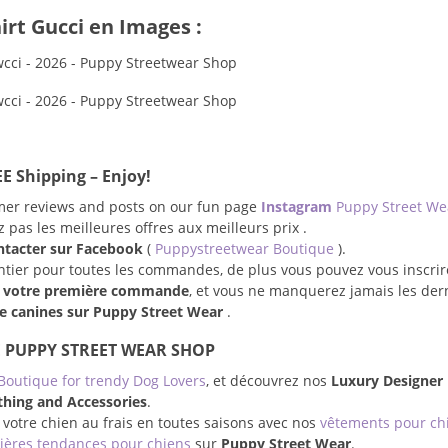
irt Gucci en Images :
E Shipping – Enjoy!
omer reviews and posts on our fun page
Instagram
Puppy Street W
pas les meilleures offres aux meilleurs prix .
ntacter sur Facebook
(
Puppystreetwear Boutique
).
entier pour toutes les commandes, de plus vous pouvez vous inscrir
r votre première commande
, et vous ne manquerez jamais les der
 canines sur Puppy Street Wear
.
 PUPPY STREET WEAR SHOP
Boutique for trendy Dog Lovers
, et découvrez nos
Luxury Designer
thing and Accessories
.
 votre chien au frais en toutes saisons avec nos
vêtements pour ch
ières tendances pour chiens
sur
Puppy Street Wear
.