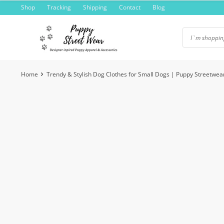
Skip
Shop
Tracking
Shipping
Contact
Blog
to
content
Home
Trendy & Stylish Dog Clothes for Small Dogs | Puppy Streetwea