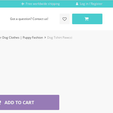
Log in / Register
Free worldwide shipping
Got a question? Contact us!
r Dog Clothes | Puppy Fashion
Dog Tshirt Pawcci
ADD TO CART