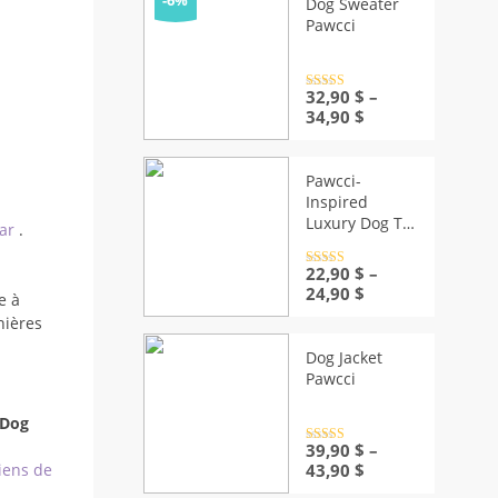
-6%
Dog Sweater
Pawcci
Rated
32,90
4.5
$
–
out of 5
Price
34,90
$
range:
32,90 $
through
Pawcci-
34,90 $
Inspired
Luxury Dog T-
ear
.
Shirt
Rated
22,90
4.5
$
–
out of 5
Price
24,90
$
e à
range:
nières
22,90 $
through
Dog Jacket
24,90 $
Pawcci
 Dog
Rated
39,90
4.5
$
–
out of 5
Price
43,90
$
iens de
range: