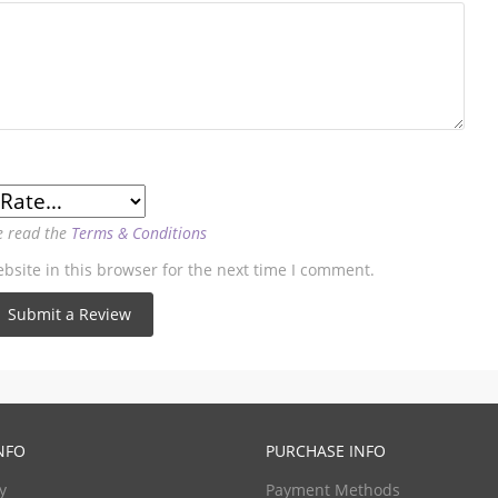
e read the
Terms & Conditions
site in this browser for the next time I comment.
NFO
PURCHASE INFO
y
Payment Methods