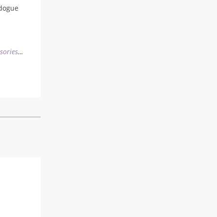
39,90 $
dogue
through
43,90 $
sories
…