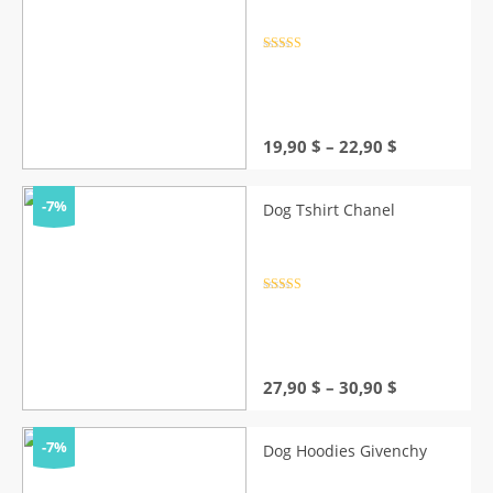
Rated
4.5
out of 5
Price
19,90
$
–
22,90
$
range:
19,90 $
through
-7%
Dog Tshirt Chanel
22,90 $
Rated
4.5
out of 5
Price
27,90
$
–
30,90
$
range:
27,90 $
through
-7%
Dog Hoodies Givenchy
30,90 $