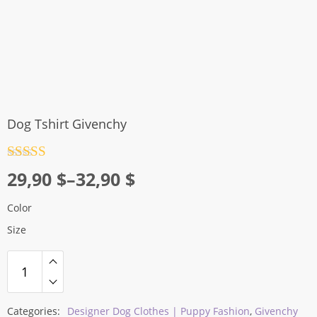
Dog Tshirt Givenchy
Rated
4.5
Price
29,90
$
–
32,90
$
out of 5
range:
Color
29,90 $
Size
through
32,90 $
Categories:
Designer Dog Clothes | Puppy Fashion
,
Givenchy