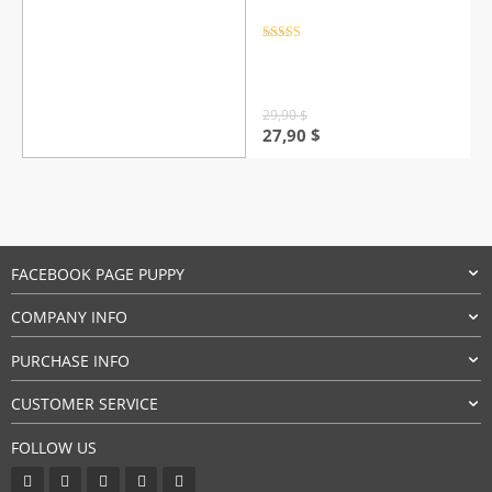
Rated
4.5
out of 5
29,90
$
Original
Current
27,90
$
price
price
was:
is:
29,90 $.
27,90 $.
FACEBOOK PAGE PUPPY
COMPANY INFO
PURCHASE INFO
CUSTOMER SERVICE
FOLLOW US