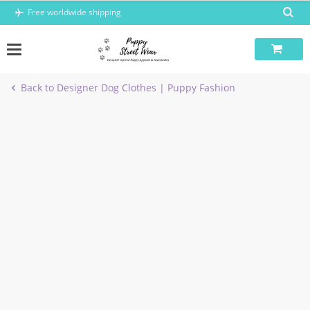
Skip
Free worldwide shipping
to
content
Back to Designer Dog Clothes | Puppy Fashion