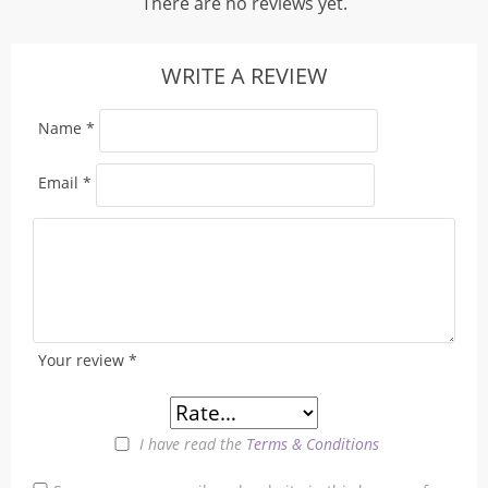
There are no reviews yet.
WRITE A REVIEW
Name
*
Email
*
Your review
*
I have read the
Terms & Conditions