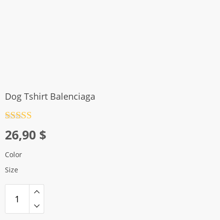
Dog Tshirt Balenciaga
Rated
4.5
26,90
$
out of 5
Color
Size