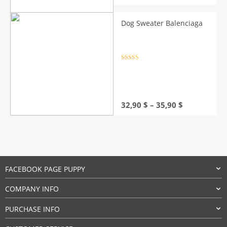
price
price
was:
is:
23,90 $.
22,90 $.
Dog Sweater Balenciaga
Rated
4.5
out of 5
Price
32,90
$
–
35,90
$
range:
32,90 $
through
35,90 $
FACEBOOK PAGE PUPPY
COMPANY INFO
PURCHASE INFO