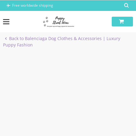
Skip
Free worldwide shipping
to
content
Back to Balenciaga Dog Clothes & Accessories | Luxury
Puppy Fashion