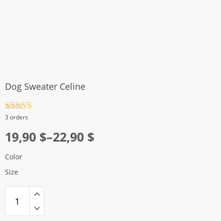
Dog Sweater Celine
Rated
4.5
3 orders
out of 5
Price
19,90
$
–
22,90
$
range:
Color
19,90 $
Size
through
22,90 $