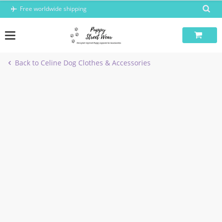
Skip
Free worldwide shipping
to
content
Back to Celine Dog Clothes & Accessories
-41%