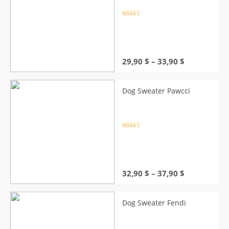
Rated
4.5
out of 5
Price
29,90
$
–
33,90
$
range:
29,90 $
through
Dog Sweater Pawcci
33,90 $
Rated
4.5
out of 5
Price
32,90
$
–
37,90
$
range:
32,90 $
through
Dog Sweater Fendi
37,90 $