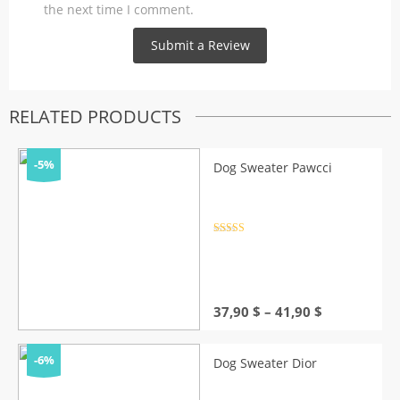
the next time I comment.
RELATED PRODUCTS
-5%
Dog Sweater Pawcci
Rated
4.5
out of 5
Price
37,90
$
–
41,90
$
range:
37,90 $
through
-6%
Dog Sweater Dior
41,90 $