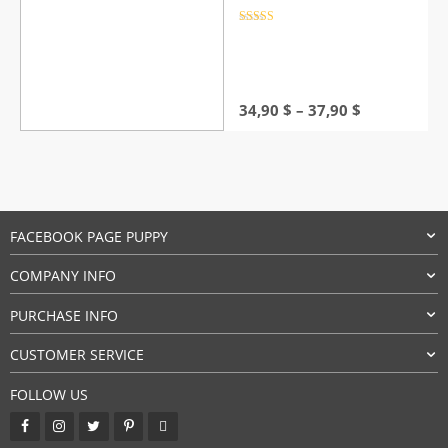
Rated
4.5
out of 5
Price
34,90
$
–
37,90
$
range:
34,90 $
through
37,90 $
FACEBOOK PAGE PUPPY
COMPANY INFO
PURCHASE INFO
CUSTOMER SERVICE
FOLLOW US