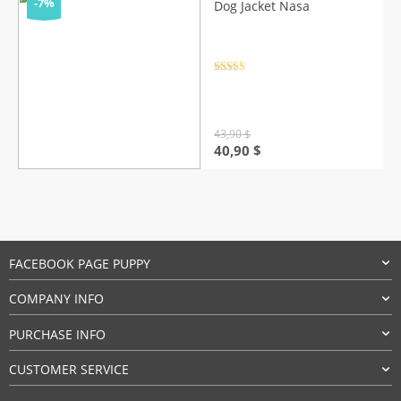
through
-7%
Dog Jacket Nasa
59,90 $
Rated
4.5
out of 5
43,90
$
Original
Current
40,90
$
price
price
was:
is:
43,90 $.
40,90 $.
FACEBOOK PAGE PUPPY
COMPANY INFO
PURCHASE INFO
CUSTOMER SERVICE