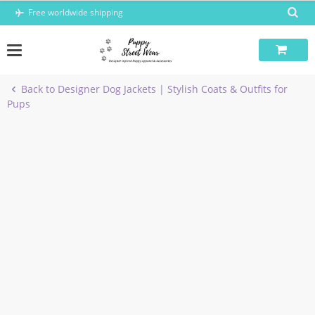
Skip
Free worldwide shipping
to
content
Back to Designer Dog Jackets | Stylish Coats & Outfits for
Pups
-6%