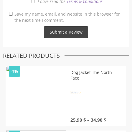
I have read the
Terms & Conditions
Save my name, email, and website in this browser for
the next time I comment.
RELATED PRODUCTS
-7%
Dog Jacket The North
Face
Rated
4.5
out of 5
Price
25,90
$
–
34,90
$
range:
25,90 $