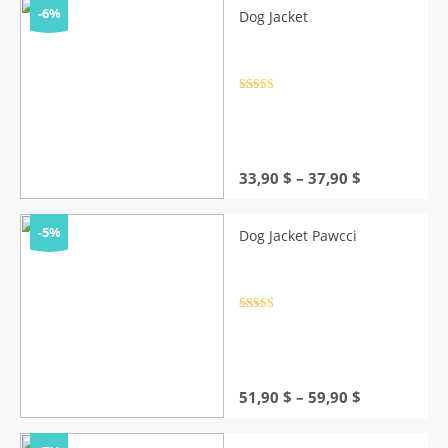
through
-6%
Dog Jacket
34,90 $
Rated
4.5
out of 5
Price
33,90
$
–
37,90
$
range:
33,90 $
through
-5%
Dog Jacket Pawcci
37,90 $
Rated
4.5
out of 5
Price
51,90
$
–
59,90
$
range:
51,90 $