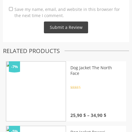
Save my name, email, and website in this browser for
the next time I comment.
RELATED PRODUCTS
-7%
Dog Jacket The North
Face
Rated
4.5
out of 5
Price
25,90
$
–
34,90
$
range:
25,90 $
through
-5%