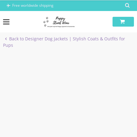
Skip
Free worldwide shipping
to
content
Back to Designer Dog Jackets | Stylish Coats & Outfits for
Pups
-6%