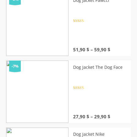
Dog Jacket Pawcci
34,90 $
Rated
4.5
out of 5
Price
51,90
$
–
59,90
$
range:
51,90 $
through
-7%
Dog Jacket The Dog Face
59,90 $
Rated
4.5
out of 5
Price
27,90
$
–
29,90
$
range:
27,90 $
through
Dog Jacket Nike