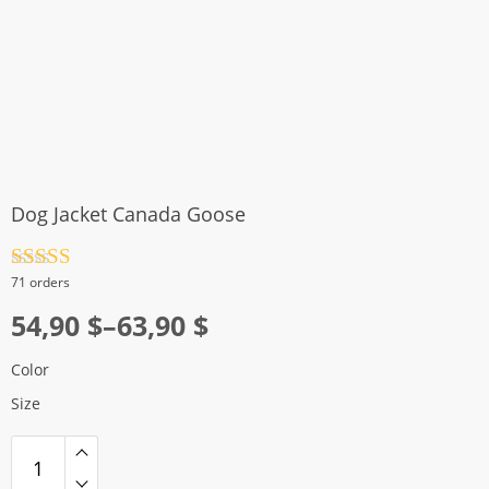
Dog Jacket Canada Goose
Rated
4.5
71 orders
out of 5
Price
54,90
$
–
63,90
$
range:
Color
54,90 $
Size
through
63,90 $