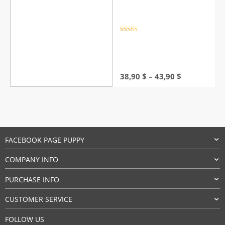
29,90 $
Rated
4.5
out of 5
Price
38,90
$
–
43,90
$
range:
38,90 $
through
43,90 $
FACEBOOK PAGE PUPPY
COMPANY INFO
PURCHASE INFO
CUSTOMER SERVICE
FOLLOW US