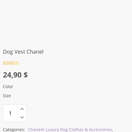
Dog Vest Chanel
Rated
4.5
24,90
$
out of 5
Color
Size
Categories:
Chanem Luxury Dog Clothes & Accessories
,