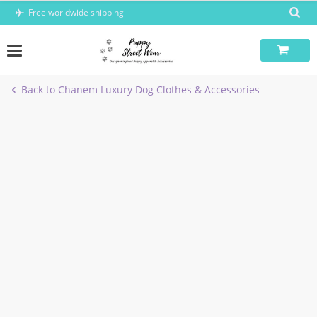
Skip
Free worldwide shipping
to
content
Back to Chanem Luxury Dog Clothes & Accessories