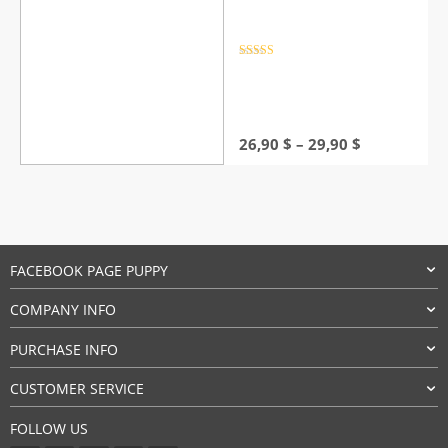
Rated
4.5
out of 5
Price
26,90
$
–
29,90
$
range:
26,90 $
through
29,90 $
FACEBOOK PAGE PUPPY
COMPANY INFO
PURCHASE INFO
CUSTOMER SERVICE
FOLLOW US