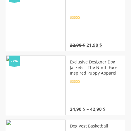
Rated
4.5
out of 5
Original
Current
22,90
$
21,90
$
price
price
was:
is:
22,90 $.
21,90 $.
-7%
Exclusive Designer Dog
Jackets – The North Face
Inspired Puppy Apparel
Rated
4.5
out of 5
Price
24,90
$
–
42,90
$
range:
24,90 $
through
Dog Vest Basketball
42,90 $