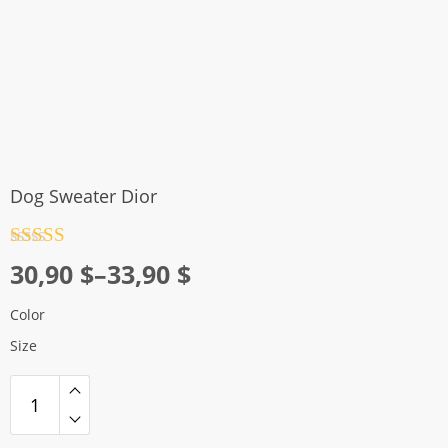
Dog Sweater Dior
Rated
4.5
Price
30,90
$
–
33,90
$
out of 5
range:
Color
30,90 $
Size
through
33,90 $