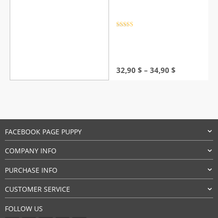
Rated
4.5
out of 5
Price
32,90
$
–
34,90
$
range:
32,90 $
through
34,90 $
FACEBOOK PAGE PUPPY
COMPANY INFO
PURCHASE INFO
CUSTOMER SERVICE
FOLLOW US