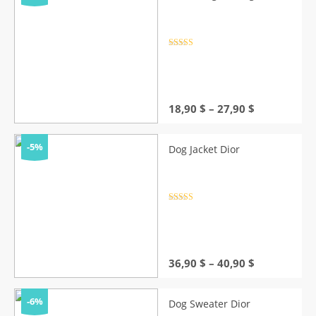
Rated
4.5
out of 5
Price
18,90
$
–
27,90
$
range:
18,90 $
through
-5%
Dog Jacket Dior
27,90 $
Rated
4.5
out of 5
Price
36,90
$
–
40,90
$
range:
36,90 $
through
-6%
Dog Sweater Dior
40,90 $