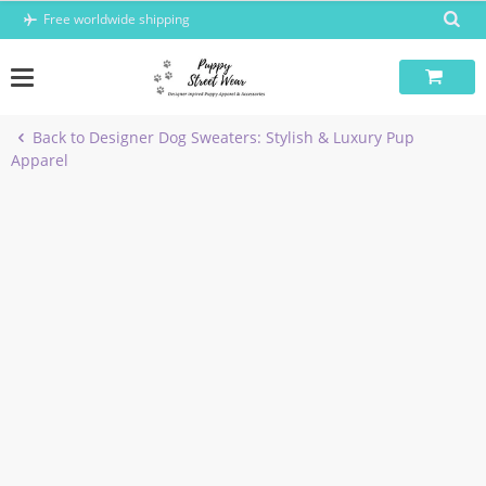
Skip
Free worldwide shipping
to
content
Back to Designer Dog Sweaters: Stylish & Luxury Pup
Apparel
-6%