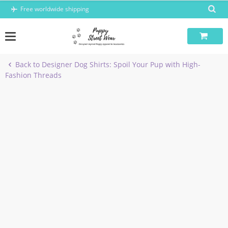
Skip
Free worldwide shipping
to
content
Back to Designer Dog Shirts: Spoil Your Pup with High-
Fashion Threads