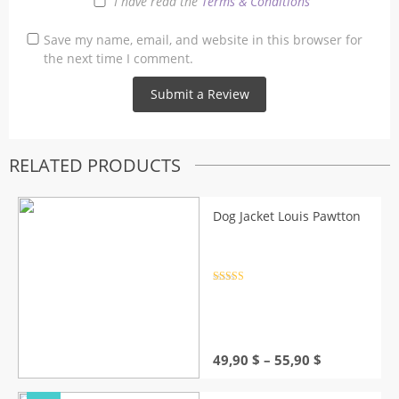
I have read the
Terms & Conditions
Save my name, email, and website in this browser for
the next time I comment.
RELATED PRODUCTS
Dog Jacket Louis Pawtton
Rated
4.5
out of 5
Price
49,90
$
–
55,90
$
range:
49,90 $