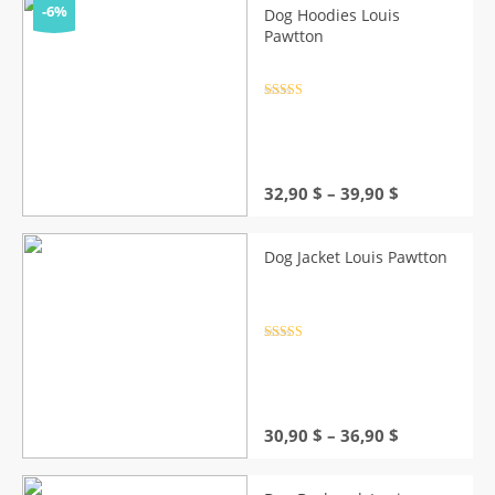
through
-6%
Dog Hoodies Louis
55,90 $
Pawtton
Rated
4.5
out of 5
Price
32,90
$
–
39,90
$
range:
32,90 $
through
Dog Jacket Louis Pawtton
39,90 $
Rated
4.5
out of 5
Price
30,90
$
–
36,90
$
range:
30,90 $
through