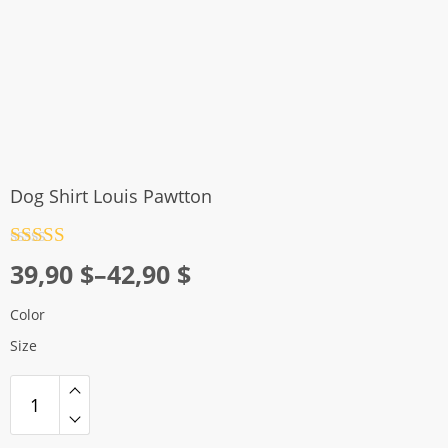
Dog Shirt Louis Pawtton
Rated
4.5
Price
39,90
$
–
42,90
$
out of 5
range:
Color
39,90 $
Size
through
42,90 $