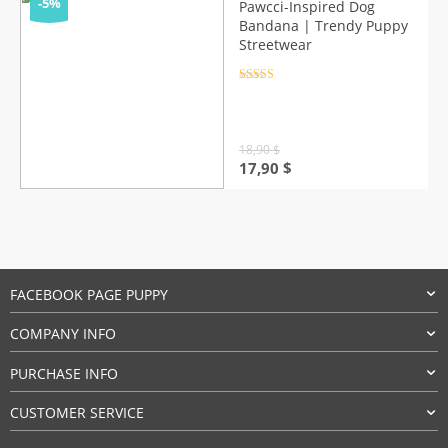
through
-5%
Pawcci-Inspired Dog
47,90 $
Bandana | Trendy Puppy
Streetwear
Rated
4.5
out of 5
18,90
$
Original
Current
17,90
$
price
price
was:
is:
18,90 $.
17,90 $.
FACEBOOK PAGE PUPPY
COMPANY INFO
PURCHASE INFO
CUSTOMER SERVICE