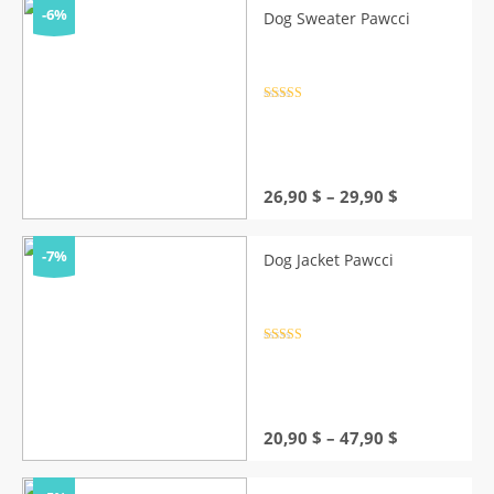
-6%
Dog Sweater Pawcci
Rated
4.5
out of 5
Price
26,90
$
–
29,90
$
range:
26,90 $
through
-7%
Dog Jacket Pawcci
29,90 $
Rated
4.5
out of 5
Price
20,90
$
–
47,90
$
range:
20,90 $