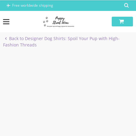
Skip
Free worldwide shipping
to
content
Back to Designer Dog Shirts: Spoil Your Pup with High-
Fashion Threads
-8%