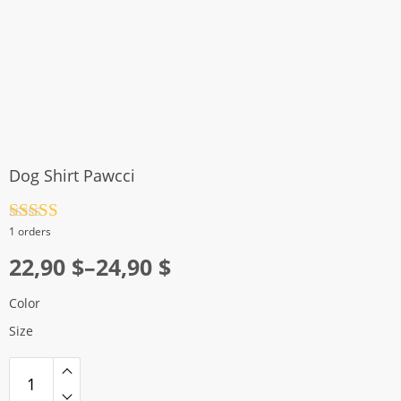
Dog Shirt Pawcci
Rated
4.5
1 orders
out of 5
Price
22,90
$
–
24,90
$
range:
Color
22,90 $
Size
through
24,90 $