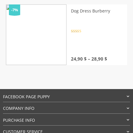
was:
is:
20,90 $.
19,90 $.
-7%
Dog Dress Burberry
Rated
4.5
out of 5
Price
24,90
$
–
28,90
$
range:
24,90 $
through
28,90 $
FACEBOOK PAGE PUPPY
COMPANY INFO
PURCHASE INFO
CUSTOMER SERVICE