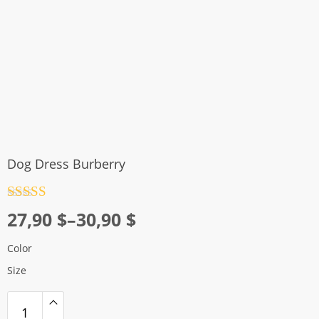
Dog Dress Burberry
Rated
4.5
Price
27,90
$
–
30,90
$
out of 5
range:
Color
27,90 $
Size
through
30,90 $