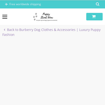
Skip
Free worldwide shipping
to
content
Back to Burberry Dog Clothes & Accessories | Luxury Puppy
Fashion