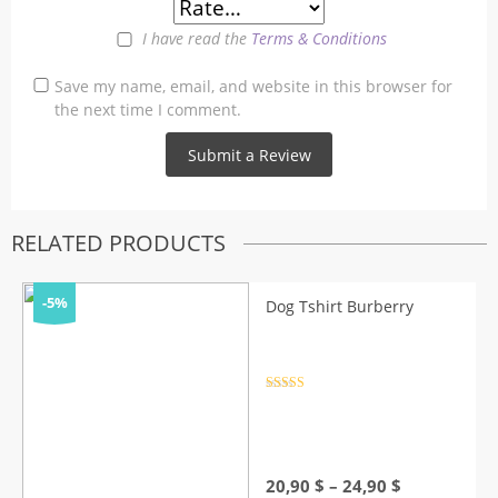
I have read the
Terms & Conditions
Save my name, email, and website in this browser for
the next time I comment.
RELATED PRODUCTS
-5%
Dog Tshirt Burberry
Rated
4.5
out of 5
Price
20,90
$
–
24,90
$