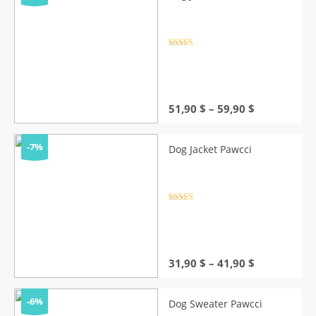
Rated
4.5
out of 5
Price
51,90
$
–
59,90
$
range:
51,90 $
through
-7%
Dog Jacket Pawcci
59,90 $
Rated
4.5
out of 5
Price
31,90
$
–
41,90
$
range:
31,90 $
through
-6%
Dog Sweater Pawcci
41,90 $