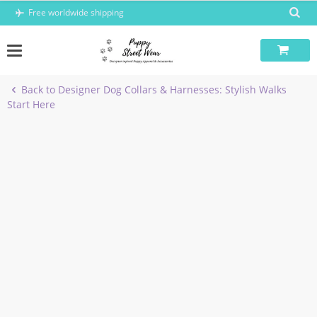
Skip
Free worldwide shipping
to
content
Back to Designer Dog Collars & Harnesses: Stylish Walks
Start Here
-6%