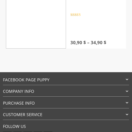
Rated
4.5
out of 5
Price
30,90
$
–
34,90
$
range:
30,90 $
through
34,90 $
FACEBOOK PAGE PUPPY
COMPANY INFO
PURCHASE INFO
CUSTOMER SERVICE
FOLLOW US