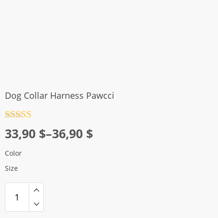
Dog Collar Harness Pawcci
Rated
4.5
Price
33,90
$
–
36,90
$
out of 5
range:
Color
33,90 $
Size
through
36,90 $