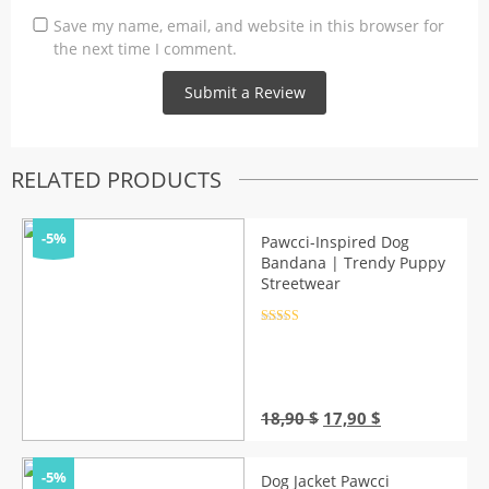
Save my name, email, and website in this browser for
the next time I comment.
RELATED PRODUCTS
-5%
Pawcci-Inspired Dog
Bandana | Trendy Puppy
Streetwear
Rated
4.5
out of 5
Original
Current
18,90
$
17,90
$
price
price
was:
is:
18,90 $.
17,90 $.
-5%
Dog Jacket Pawcci