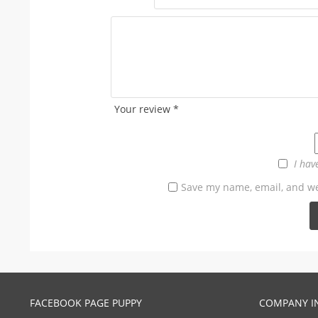
Your review
*
I hav
Save my name, email, and web
FACEBOOK PAGE PUPPY
COMPANY I