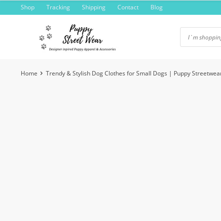
Skip
Shop
Tracking
Shipping
Contact
Blog
to
content
Home
Trendy & Stylish Dog Clothes for Small Dogs | Puppy Streetwea
-6%