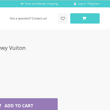
Log in / Register
Free worldwide shipping
Got a question? Contact us!
ewy Vuiton
ADD TO CART