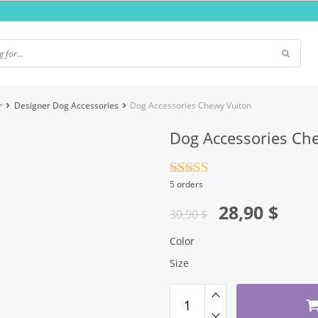
r
Designer Dog Accessories
Dog Accessories Chewy Vuiton
Dog Accessories Ch
Rated
4.5
5 orders
out of 5
Original
Current
28,90
$
30,90
$
price
price
Color
was:
is:
Size
30,90 $.
28,90 $.