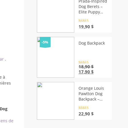
Prada-Inspired
Dog Berets –
Elite Puppy
Fashion
Rated
4.5
19,90
$
out of 5
-5%
Dog Backpack
ear
.
Rated
18,90
4.5
$
out of 5
Original
Current
17,90
$
price
price
e à
was:
is:
nières
18,90 $.
17,90 $.
Orange Louis
Pawtton Dog
Backpack –
Elite Canine
 Dog
Style
Rated
4.5
22,90
$
out of 5
iens de