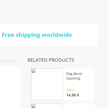
Free shipping worldwide
RELATED PRODUCTS
Dog Beret
Opening
Rated
4.5
14,90
$
out of 5