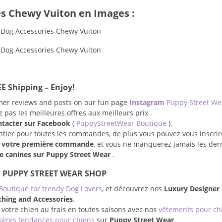
es Chewy Vuiton en Images :
E Shipping – Enjoy!
omer reviews and posts on our fun page
Instagram
Puppy Street W
pas les meilleures offres aux meilleurs prix .
ntacter sur Facebook
(
PuppyStreetWear Boutique
).
entier pour toutes les commandes, de plus vous pouvez vous inscrir
r votre première commande
, et vous ne manquerez jamais les der
 canines sur Puppy Street Wear
.
 PUPPY STREET WEAR SHOP
Boutique for trendy Dog Lovers
, et découvrez nos
Luxury Designer
thing and Accessories
.
 votre chien au frais en toutes saisons avec nos
vêtements pour ch
ières tendances pour chiens
sur
Puppy Street Wear
.